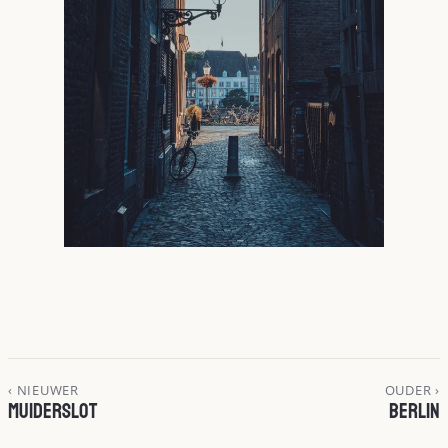
‹ NIEUWER
OUDER ›
Muiderslot
Berlin